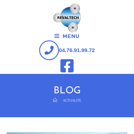
MENU
04.76.91.99.72
BLOG
>
ACTUALITE