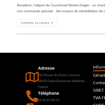
Revaltech, l'altiport de Courchevel Michel-Ziegler : un chan
une commande spéciale : des travaux de réhabilitation de 
Continuer La Lecture
Inform
Adresse
Géran
103 Route du Petit Consuoz
38620 Saint-Geoire-en-Valdaine
Contac
France
SIRET
Téléphone
TVA F
04.76.91.99.72
CODE 