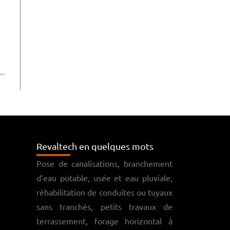
Revaltech en quelques mots
Pose de canalisations, branchement
d’eau potable, usée et eau pluviale,
réhabilitation de conduites ou tuyaux
sans tranchés, petits travaux de
terrassement, forage horizontal à