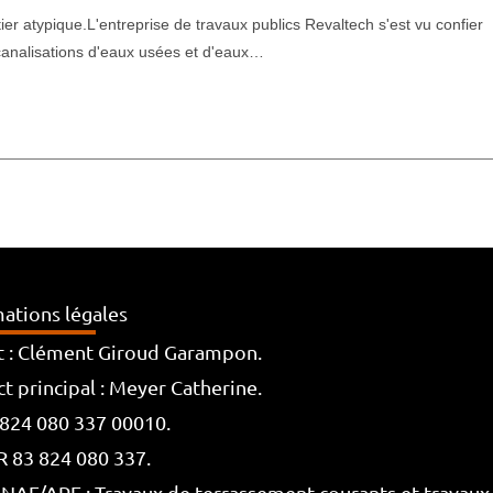
tier atypique.L'entreprise de travaux publics Revaltech s'est vu confier
canalisations d'eaux usées et d'eaux…
ations légales
t : Clément Giroud Garampon.
t principal : Meyer Catherine.
 824 080 337 00010.
R 83 824 080 337.
NAF/APE : Travaux de terrassement courants et travaux